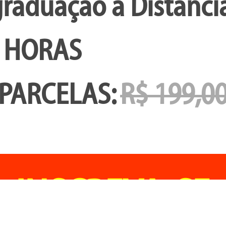
raduação a Distânci
 HORAS
 PARCELAS:
R$ 199,0
INSCREVA-SE