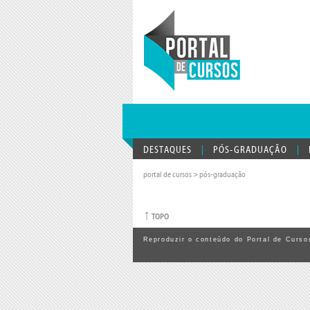
DESTAQUES
PÓS-GRADUAÇÃO
portal de cursos
>
pós-graduação
↑
TOPO
Reproduzir o conteúdo do Portal de Cursos