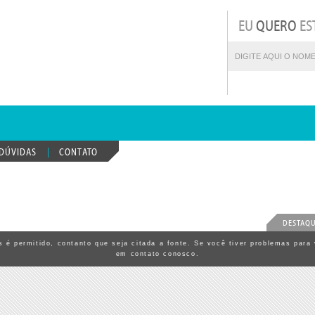
EU
QUERO
ES
DÚVIDAS
CONTATO
DESTAQ
 é permitido, contanto que seja citada a fonte. Se você tiver problemas para 
em contato conosco.